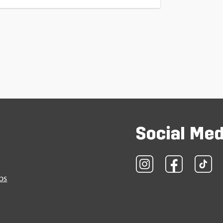
So­ci­al Me
obs