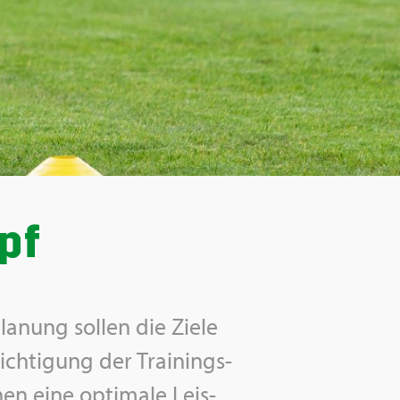
pf
la­nung sol­len die Ziele
ch­ti­gung der Trai­nings­
en eine op­ti­ma­le Leis­