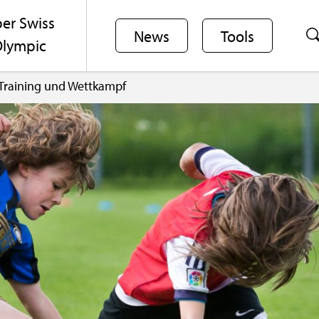
er Swiss
News
Tools
lym­pic
Trai­ning und Wett­kampf