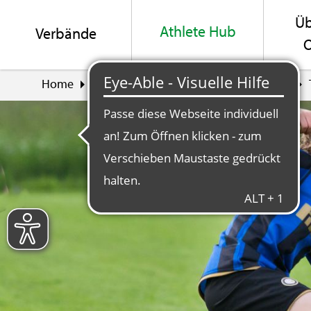
Üb
Ath­le­te Hub
Ver­bän­de
O
Home
Ath­le­te Hub
Er­zie­hungs­be­rech­tig­te