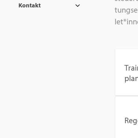
Kon­takt
tungs­e
let*inn
Trai
pla
Re­ge