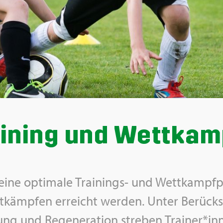
i­ning und Wett­kam
ine op­ti­ma­le Trai­nings- und Wett­kampf­p
­kämp­fen er­reicht wer­den. Unter Be­rück­si
ung und Re­ge­ne­ra­ti­on stre­ben Trai­ner*inn