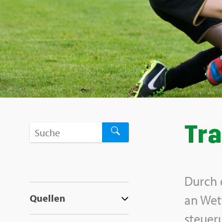
Tra
Durch e
Quel­len
an Wett
steue­r