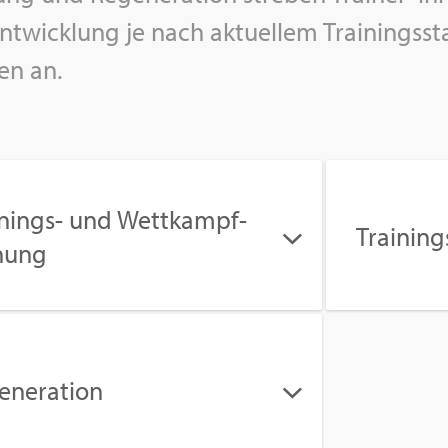
nt­wick­lung je nach ak­tu­el­lem Trai­nings­
en an.
­nings- und Wett­kampf­
Trai­ning
­nung
­ne­ra­ti­on