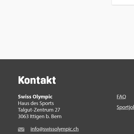
Kon­takt
Swiss Olym­pic
FAQ
Haus des Sports
Sport­j
Tal­gut-Zen­trum 27
3063 It­ti­gen b. Bern
info@​swi​ssol​ympi​c.​ch