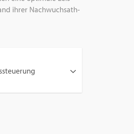
stand ihrer Nach­wuchs­ath­
s­steue­rung