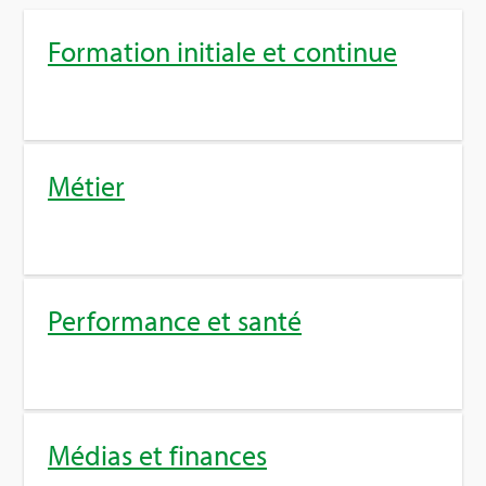
For­ma­tion ini­tiale et conti­nue
Métier
Per­for­mance et santé
Médias et finances