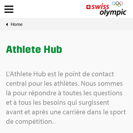
Home
Fédé­ra­tions
Ath­lete Hub
Ath­lete Hub
À pro­pos de Swiss Olym­pic
L'Ath­lete Hub est le point de contact
News
cen­tral pour les ath­lètes. Nous sommes
là pour répondre à toutes les ques­tions
Outils
et à tous les besoins qui sur­gissent
avant et après une car­rière dans le sport
de com­pé­ti­tion.
DE
|
FR