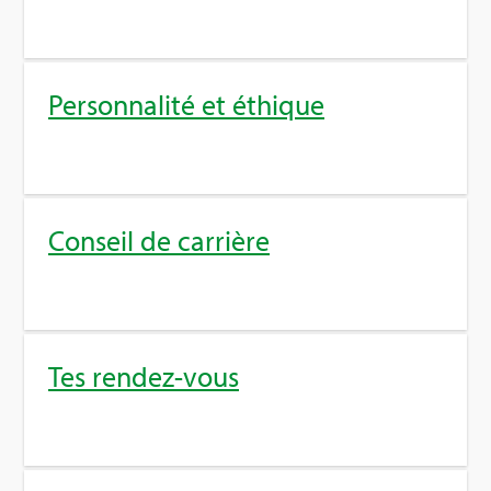
Per­son­na­lité et éthique
Conseil de car­rière
Tes ren­dez-vous