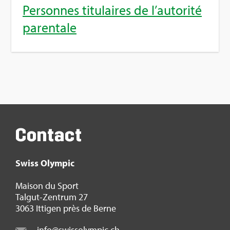
Per­sonnes titu­laires de l’au­to­rité
paren­tale
Contact
Swiss Olym­pic
Mai­son du Sport
Tal­gut-Zen­trum 27
3063 Itti­gen près de Berne
info@​swi​ssol​ympi​c.​ch