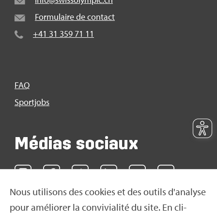
For­mu­laire de contact
+41 31 359 71 11
FAQ
Sport­jobs
Médias sociaux
Nous uti­li­sons des cookies et des outils d'ana­lyse
pour amé­lio­rer la convi­via­lité du site. En cli­