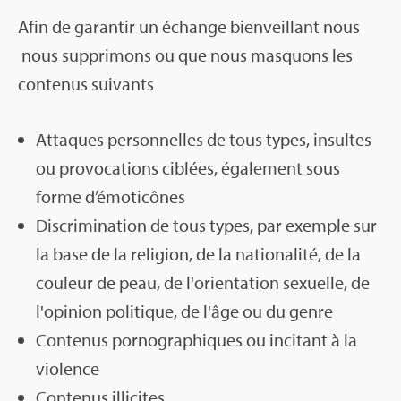
Afin de garan­tir un échange bien­veillant nous
nous sup­pri­mons ou que nous mas­quons les
conte­nus sui­vants
Attaques per­son­nelles de tous types, insultes
ou pro­vo­ca­tions ciblées, éga­le­ment sous
forme d’émo­ti­cônes
Dis­cri­mi­na­tion de tous types, par exemple sur
la base de la reli­gion, de la natio­na­lité, de la
cou­leur de peau, de l'orien­ta­tion sexuelle, de
l'opi­nion poli­tique, de l'âge ou du genre
Conte­nus por­no­gra­phiques ou inci­tant à la
vio­lence
Conte­nus illi­cites