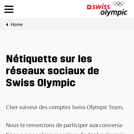
Home
Fédé­ra­tions
Ath­lete Hub
Néti­quette sur les
À pro­pos de Swiss Olym­pic
réseaux sociaux de
News
Swiss Olym­pic
Outils
Cher sui­veur des comptes Swiss Olym­pic Team,
Nous te remer­cions de par­ti­ci­per aux conver­sa­
DE
|
FR