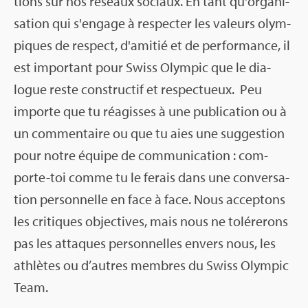
tions sur nos réseaux sociaux. En tant qu'or­ga­ni­
sa­tion qui s'en­gage à res­pec­ter les valeurs olym­
piques de res­pect, d'ami­tié et de per­for­mance, il
est impor­tant pour Swiss Olym­pic que le dia­
logue reste construc­tif et res­pec­tueux. Peu
importe que tu réagisses à une publi­ca­tion ou à
un com­men­taire ou que tu aies une sug­ges­tion
pour notre équipe de com­mu­ni­ca­tion : com­
porte-toi comme tu le ferais dans une conver­sa­
tion per­son­nelle en face à face. Nous accep­tons
les cri­tiques objec­tives, mais nous ne tolé­re­rons
pas les attaques per­son­nelles envers nous, les
ath­lètes ou d’autres membres du Swiss Olym­pic
Team.