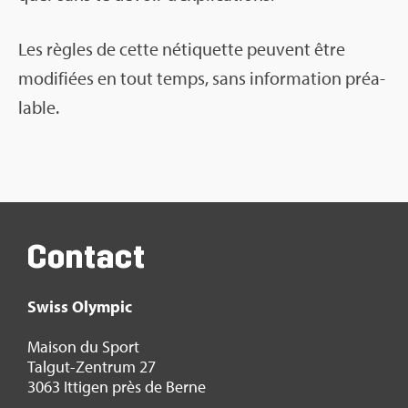
Les règles de cette néti­quette peuvent être
modi­fiées en tout temps, sans infor­ma­tion préa­
lable.
Contact
Swiss Olym­pic
Mai­son du Sport
Tal­gut-Zen­trum 27
3063 Itti­gen près de Berne