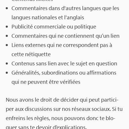
Com­men­taires dans d'autres langues que les
langues natio­nales et l'an­glais
Publi­cité com­mer­ciale ou poli­tique
Com­men­taires qui ne contiennent qu’un lien
Liens externes qui ne cor­res­pondent pas à
cette néti­quette
Conte­nus sans lien avec le sujet en ques­tion
Géné­ra­li­tés, subor­di­na­tions ou affir­ma­tions
qui ne peuvent être véri­fiées
Nous avons le droit de déci­der qui peut par­ti­ci­
per aux dis­cus­sions sur nos réseaux sociaux. Si tu
enfreins les règles, nous pou­vons donc te blo­
quer sans te devoir d’ex­pli­ca­tions.