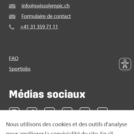
info@​swi​ssol​ympi​c.​ch
For­mu­laire de contact
+41 31 359 71 11
FAQ
Sport­jobs
Médias sociaux
Nous uti­li­sons des cookies et des outils d'ana­lyse
pour amé­lio­rer la convi­via­lité du site. En cli­