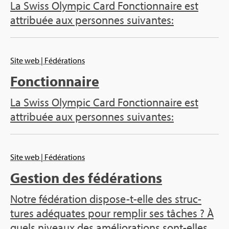
La Swiss Olym­pic Card Fonc­tion­naire est
attri­buée aux per­sonnes sui­vantes:
Site web
| Fédé­ra­tions
Fonc­tion­naire
La Swiss Olym­pic Card Fonc­tion­naire est
attri­buée aux per­sonnes sui­vantes:
Site web
| Fédé­ra­tions
Ges­tion des fédé­ra­tions
Notre fédé­ra­tion dis­pose-t-elle des struc­
tures adé­quates pour rem­plir ses tâches ? À
quels niveaux des amé­lio­ra­tions sont-elles