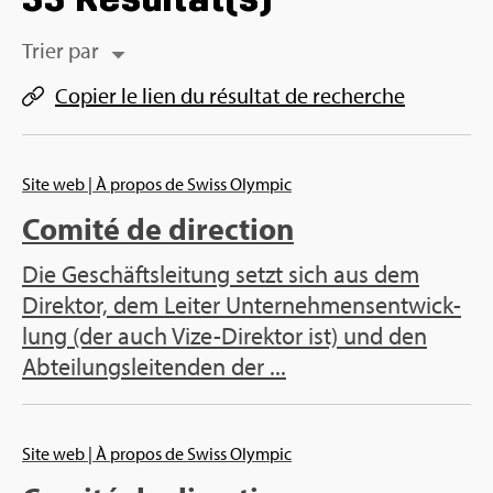
Trier par
Copier le lien du résul­tat de recherche
Site web
| À pro­pos de Swiss Olym­pic
Comité de direc­tion
Die Geschäfts­lei­tung setzt sich aus dem
Direk­tor, dem Lei­ter Unter­neh­men­sent­wi­ck­
lung (der auch Vize-Direk­tor ist) und den
Abtei­lung­slei­ten­den der ...
Site web
| À pro­pos de Swiss Olym­pic