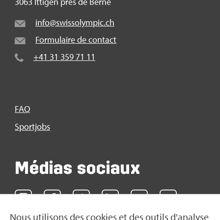
3063 Itti­gen près de Berne
info@​swi​ssol​ympi​c.​ch
For­mu­laire de contact
+41 31 359 71 11
FAQ
Sport­jobs
Médias sociaux
Nous uti­li­sons des cookies et des outils d'ana­lyse