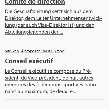
Comité de direc­tion
Die Geschäfts­lei­tung setzt sich aus dem
Direk­tor, dem Lei­ter Unter­neh­men­sent­wi­ck­
lung (der auch Vize-Direk­tor ist) und den
Abtei­lung­slei­ten­den der ...
Site web
| À pro­pos de Swiss Olym­pic
Conseil exé­cu­tif
Le Conseil exé­cu­tif se com­pose du Pré­
sident, du Vice-pré­sident, de huit autres
membres des fédé­ra­tions spor­tives natio­
nales au maxi­mum, de deux re ...