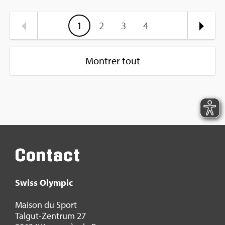
1
2
3
4
Montrer tout
Contact
Swiss Olym­pic
Mai­son du Sport
Tal­gut-Zen­trum 27