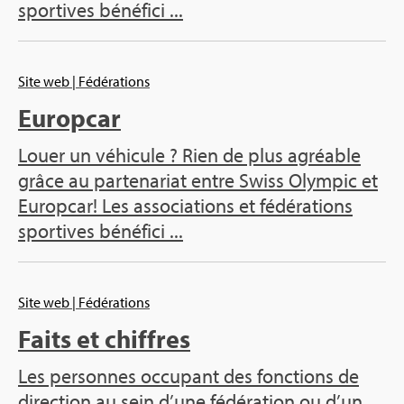
spor­tives béné­fici ...
Site web
| Fédé­ra­tions
Europ­car
Louer un véhi­cule ? Rien de plus agréable
grâce au par­te­na­riat entre Swiss Olym­pic et
Europ­car! Les asso­cia­tions et fédé­ra­tions
spor­tives béné­fici ...
Site web
| Fédé­ra­tions
Faits et chiffres
Les per­sonnes occu­pant des fonc­tions de
direc­tion au sein d’une fédé­ra­tion ou d’un