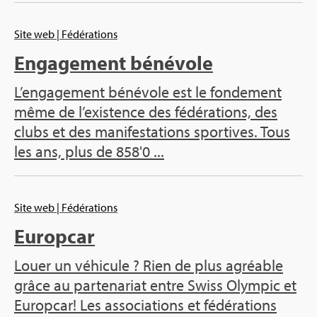
Site web
| Fédé­ra­tions
Enga­ge­ment béné­vole
L’en­ga­ge­ment béné­vole est le fon­de­ment
même de l’exis­tence des fédé­ra­tions, des
clubs et des mani­fes­ta­tions spor­tives. Tous
les ans, plus de 858'0 ...
Site web
| Fédé­ra­tions
Europ­car
Louer un véhi­cule ? Rien de plus agréable
grâce au par­te­na­riat entre Swiss Olym­pic et
Europ­car! Les asso­cia­tions et fédé­ra­tions