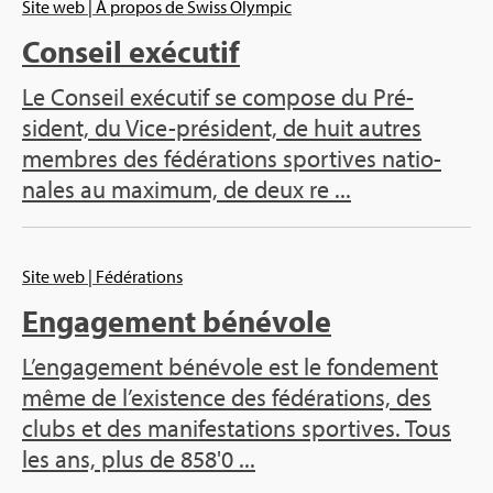
Site web
| À pro­pos de Swiss Olym­pic
Conseil exé­cu­tif
Le Conseil exé­cu­tif se com­pose du Pré­
sident, du Vice-pré­sident, de huit autres
membres des fédé­ra­tions spor­tives natio­
nales au maxi­mum, de deux re ...
Site web
| Fédé­ra­tions
Enga­ge­ment béné­vole
L’en­ga­ge­ment béné­vole est le fon­de­ment
même de l’exis­tence des fédé­ra­tions, des
clubs et des mani­fes­ta­tions spor­tives. Tous
les ans, plus de 858'0 ...