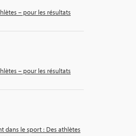
­lètes – pour les résul­tats
­lètes – pour les résul­tats
nt dans le sport : Des ath­lètes