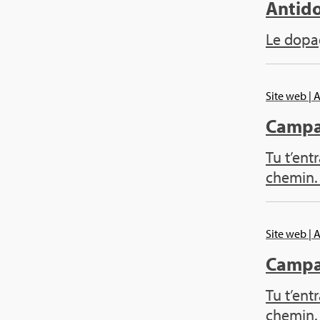
Anti­d
Le dopage
Site web
| 
Cam­p
Tu t’en­
che­min.
Site web
| 
Cam­p
Tu t’en­
che­min.