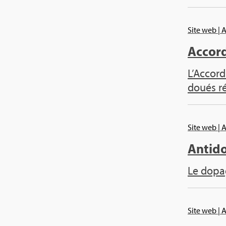
Site web
| 
Accord 
L’Ac­cord
doués rég
Site web
| 
Anti­d
Le dopage
Site web
| 