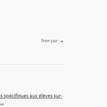
Trier par
ns spé­ci­fiques aux élèves sur­
...