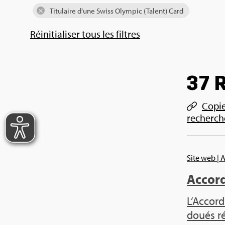
Titu­laire d’une Swiss Olym­pic (Talent) Card
Réini­tia­li­ser tous les filtres
37 R
Copier
recherch
Site web
| 
Accord 
L’Ac­cord
doués rég