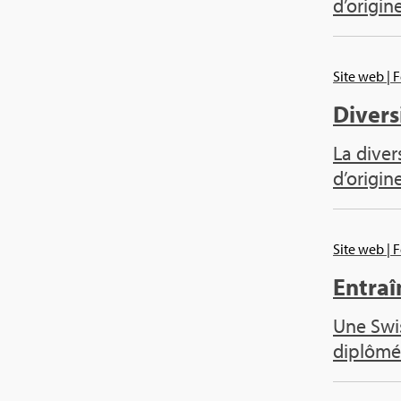
d’ori­gin
Site web
| 
Diver­s
La diver­
d’ori­gin
Site web
| 
Entraî
Une Swis
diplô­mé