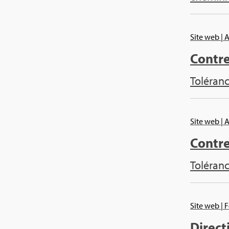
Site web
| 
Contre
Tolé­ran
Site web
| 
Contre
Tolé­ran
Site web
| 
Direc­t