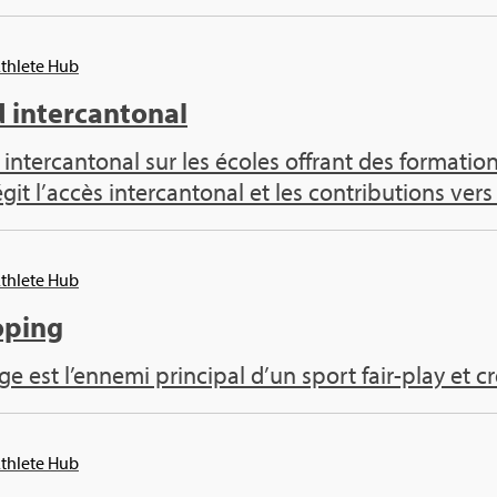
Ath­lete Hub
inter­can­to­nal
 inter­can­to­nal sur les écoles offrant des for­ma­tio
it l’ac­cès inter­can­to­nal et les contri­bu­tions vers 
Ath­lete Hub
o­ping
 est l’en­nemi prin­ci­pal d’un sport fair-play et cr
Ath­lete Hub