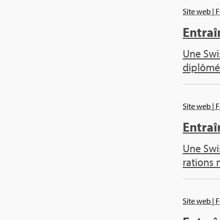
Site web
| 
Entraî
Une Swis
diplô­mé
Site web
| 
Entraî­
Une Swis
ra­tions
Site web
| 