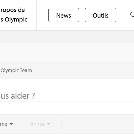
ro­pos de
News
Outils
s Olym­pic
 Olym­pic Team
ème
Année