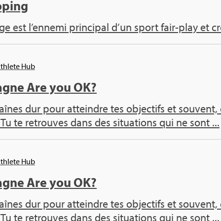
o­ping
 est l’en­nemi prin­ci­pal d’un sport fair-play et cr
Ath­lete Hub
agne Are you OK?
traînes dur pour atteindre tes objec­tifs et sou­vent
 Tu te retrouves dans des situa­tions qui ne sont ...
Ath­lete Hub
agne Are you OK?
traînes dur pour atteindre tes objec­tifs et sou­vent
 Tu te retrouves dans des situa­tions qui ne sont ...