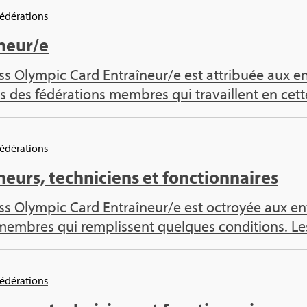
Fédé­ra­tions
­neur/e
s Olym­pic Card Entraî­neur/e est attri­buée aux entr
s des fédé­ra­tions membres qui tra­vaillent en cette
Fédé­ra­tions
neurs, tech­ni­ciens et fonc­tion­naires
s Olym­pic Card Entraî­neur/e est octroyée aux ent
 membres qui rem­plissent quelques condi­tions. Les
Fédé­ra­tions