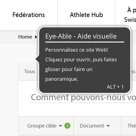
À p
Fédé­ra­tions
Ath­lete Hub
Swis
Home
Suche
Fédé­ra­tion Swiss Olym­pic
Tous
Swiss
Groupe cible
Docu­ment
Th
1