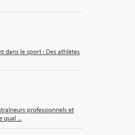
nt dans le sport : Des ath­lètes
aî­neurs pro­fes­sion­nels et
 qual ...