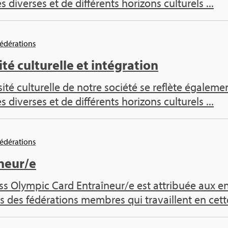
es diverses et de dif­fé­rents hori­zons cultu­rels ...
Fédé­ra­tions
ité cultu­relle et inté­gra­tion
sité cultu­relle de notre société se reflète éga­le­me
es diverses et de dif­fé­rents hori­zons cultu­rels ...
Fédé­ra­tions
­neur/e
s Olym­pic Card Entraî­neur/e est attri­buée aux entr
s des fédé­ra­tions membres qui tra­vaillent en cette