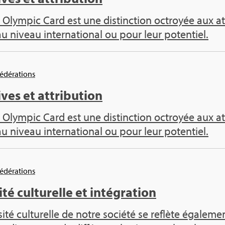
 Olym­pic Card est une dis­tinc­tion octroyée aux ath
au niveau inter­na­tio­nal ou pour leur poten­tiel.
Fédé­ra­tions
ives et attri­bu­tion
 Olym­pic Card est une dis­tinc­tion octroyée aux ath
au niveau inter­na­tio­nal ou pour leur poten­tiel.
Fédé­ra­tions
ité cultu­relle et inté­gra­tion
sité cultu­relle de notre société se reflète éga­le­me