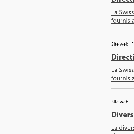
La Swiss
four­nis 
Site web
| 
Direc­t
La Swiss
four­nis 
Site web
| 
Diver­s
La diver­