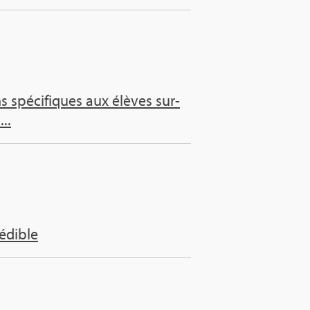
ns spé­ci­fiques aux élèves sur­
...
é­dible