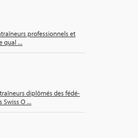
aî­neurs pro­fes­sion­nels et
 qual ...
raî­neurs diplô­més des fédé­
 Swiss O ...