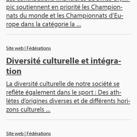
pic sou­tiennent en prio­rité les Cham­pion­
nats du monde et les Cham­pion­nats d’Eu­
rope dans la caté­go­rie la ...
Site web
| Fédé­ra­tions
Diver­sité cultu­relle et inté­gra­
tion
La diver­sité cultu­relle de notre société se
reflète éga­le­ment dans le sport : Des ath­
lètes d’ori­gines diverses et de dif­fé­rents hori­
zons cultu­rels ...
Site web
| Fédé­ra­tions