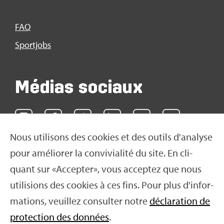
FAQ
Sport­jobs
Médias sociaux
Nous uti­li­sons des cookies et des outils d'ana­lyse
pour amé­lio­rer la convi­via­lité du site. En cli­
quant sur «Accep­ter», vous accep­tez que nous
uti­li­sions des cookies à ces fins. Pour plus d'in­for­
ma­tions, veuillez consul­ter notre
décla­ra­tion de
pro­tec­tion des don­nées
.
© 2016 Swiss Olym­pic 2026
|
Impres­sum
|
Décla­ra­