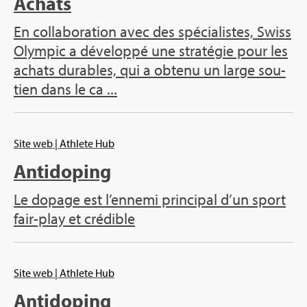
Achats
En col­la­bo­ra­tion avec des spé­cia­listes, Swiss
Olym­pic a déve­loppé une stra­té­gie pour les
achats durables, qui a obtenu un large sou­
tien dans le ca ...
Site web
| Ath­lete Hub
Anti­do­ping
Le dopage est l’en­nemi prin­ci­pal d’un sport
fair-play et cré­dible
Site web
| Ath­lete Hub
Anti­do­ping