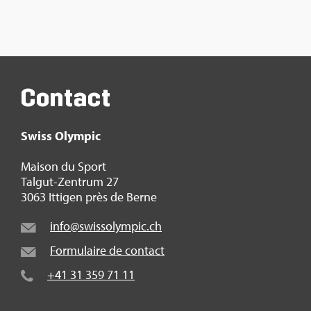
Contact
Swiss Olym­pic
Mai­son du Sport
Tal­gut-Zen­trum 27
3063 Itti­gen près de Berne
info@​swi​ssol​ympi​c.​ch
For­mu­laire de contact
+41 31 359 71 11