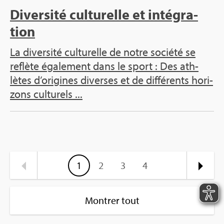
Diver­sité cultu­relle et inté­gra­
tion
La diver­sité cultu­relle de notre société se
reflète éga­le­ment dans le sport : Des ath­
lètes d’ori­gines diverses et de dif­fé­rents hori­
zons cultu­rels ...
1
2
3
4
Montrer tout