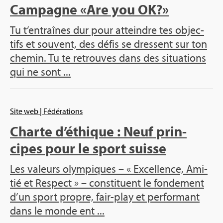
Cam­pagne «Are you OK?»
Tu t’en­traînes dur pour atteindre tes objec­
tifs et sou­vent, des défis se dressent sur ton
che­min. Tu te retrouves dans des situa­tions
qui ne sont ...
Site web
| Fédé­ra­tions
Charte d’éthique : Neuf prin­
cipes pour le sport suisse
Les valeurs olym­piques – « Excel­lence, Ami­
tié et Res­pect » – consti­tuent le fon­de­ment
d’un sport propre, fair-play et per­for­mant
dans le monde ent ...