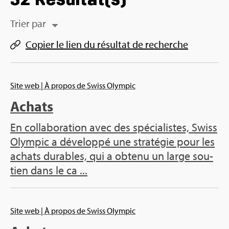
Trier par
Copier le lien du résul­tat de recherche
Site web
| À pro­pos de Swiss Olym­pic
Achats
En col­la­bo­ra­tion avec des spé­cia­listes, Swiss
Olym­pic a déve­loppé une stra­té­gie pour les
achats durables, qui a obtenu un large sou­
tien dans le ca ...
Site web
| À pro­pos de Swiss Olym­pic