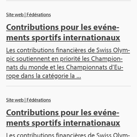
Site web
| Fédé­ra­tions
Contri­bu­tions pour les evé­ne­
ments spor­tifs inter­na­tio­naux
Les contri­bu­tions finan­cières de Swiss Olym­
pic sou­tiennent en prio­rité les Cham­pion­
nats du monde et les Cham­pion­nats d’Eu­
rope dans la caté­go­rie la ...
Site web
| Fédé­ra­tions
Contri­bu­tions pour les evé­ne­
ments spor­tifs inter­na­tio­naux
Les contri­bu­tions finan­cières de Swiss Olym­