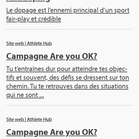
Le dopage est l’en­nemi prin­ci­pal d’un sport
fair-play et cré­dible
Site web
| Ath­lete Hub
Cam­pagne Are you OK?
Tu t’en­traînes dur pour atteindre tes objec­
tifs et sou­vent, des défis se dressent sur ton
che­min. Tu te retrouves dans des situa­tions
qui ne sont ...
Site web
| Ath­lete Hub
Cam­pagne Are you OK?