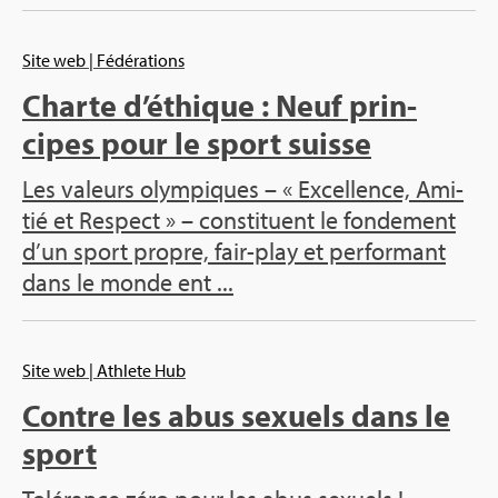
Site web
| Fédé­ra­tions
Charte d’éthique : Neuf prin­
cipes pour le sport suisse
Les valeurs olym­piques – « Excel­lence, Ami­
tié et Res­pect » – consti­tuent le fon­de­ment
d’un sport propre, fair-play et per­for­mant
dans le monde ent ...
Site web
| Ath­lete Hub
Contre les abus sexuels dans le
sport