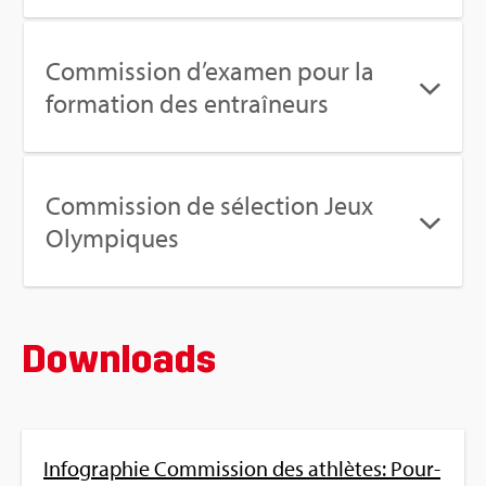
Com­mis­sion d’exa­men pour la
for­ma­tion des entraî­neurs
Com­mis­sion de sélec­tion Jeux
Olym­piques
Down­loads
Info­gra­phie Com­mis­sion des ath­lètes: Pour­