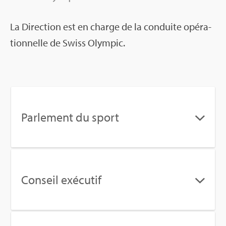
La Direc­tion est en charge de la conduite opé­ra­
tion­nelle de Swiss Olym­pic.
Par­le­ment du sport
Conseil exé­cu­tif