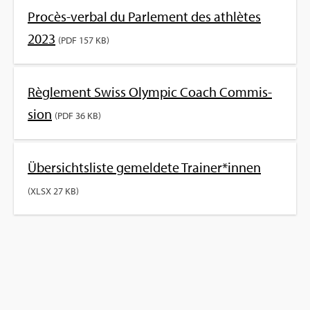
Pro­cès-ver­bal du Par­le­ment des ath­lètes
2023
(PDF 157 KB)
Règle­ment Swiss Olym­pic Coach Com­mis­
sion
(PDF 36 KB)
Über­sichts­liste gemel­dete Trai­ner*innen
(XLSX 27 KB)