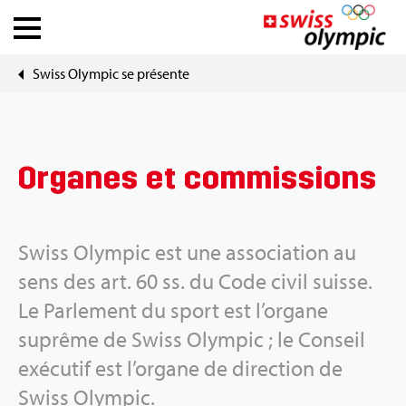
Swiss Olym­pic se pré­sente
Fédé­ra­tions
Ath­lete Hub
Organes et com­mis­sions
À pro­pos de Swiss Olym­pic
News
Swiss Olym­pic est une asso­cia­tion au
sens des art. 60 ss. du Code civil suisse.
Outils
Le Par­le­ment du sport est l’or­gane
suprême de Swiss Olym­pic ; le Conseil
exé­cu­tif est l’or­gane de direc­tion de
DE
|
FR
Swiss Olym­pic.