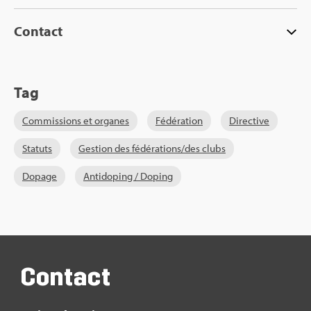
Contact
Tag
Com­mis­sions et organes
Fédé­ra­tion
Direc­tive
Sta­tuts
Ges­tion des fédé­ra­tions/des clubs
Dopage
Anti­do­ping / Doping
Contact