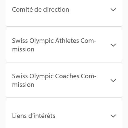
Comité de direc­tion
Swiss Olym­pic Ath­letes Com­
mis­sion
Swiss Olym­pic Coaches Com­
mis­sion
Liens d’in­té­rêts