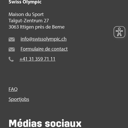
Swiss Olym­pic
Mai­son du Sport
Tal­gut-Zen­trum 27
3063 Itti­gen près de Berne
info@​swi​ssol​ympi​c.​ch
For­mu­laire de contact
+41 31 359 71 11
FAQ
Sport­jobs
Médias sociaux