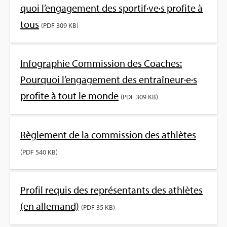
quoi l’en­ga­ge­ment des spor­tif·ve·s pro­fite à
tous
(PDF 309 KB)
Info­gra­phie Com­mis­sion des Coaches:
Pour­quoi l’en­ga­ge­ment des entraî­neur·e·s
pro­fite à tout le monde
(PDF 309 KB)
Règle­ment de la com­mis­sion des ath­lètes
(PDF 540 KB)
Pro­fil requis des repré­sen­tants des ath­lètes
(en alle­mand)
(PDF 35 KB)