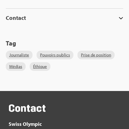
Contact
Tag
Jour­na­liste
Pou­voirs publics
Prise de posi­tion
Médias
Éthique
Contact
Swiss Olym­pic