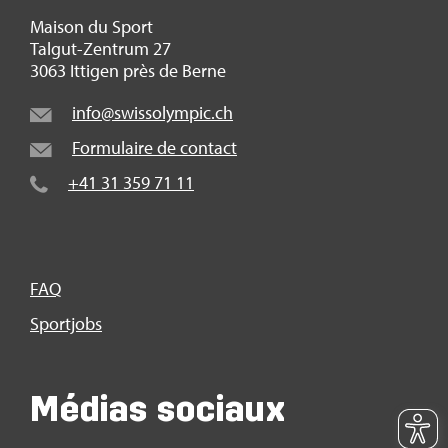
Mai­son du Sport
Tal­gut-Zen­trum 27
3063 Itti­gen près de Berne
info@​swi​ssol​ympi​c.​ch
For­mu­laire de contact
+41 31 359 71 11
FAQ
Sport­jobs
Médias sociaux