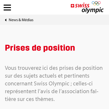
News & Médias
Fédé­ra­tions
Ath­lete Hub
Prises de posi­tion
À pro­pos de Swiss Olym­pic
News
Vous trou­ve­rez ici des prises de posi­tion
sur des sujets actuels et per­ti­nents
Outils
concer­nant Swiss Olym­pic ; celles-ci
repré­sentent l’avis de l’as­so­cia­tion faî­
tière sur ces thèmes.
DE
|
FR