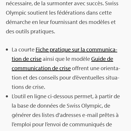
néces­saire, de la sur­mon­ter avec suc­cès. Swiss
Olym­pic sou­tient les fédé­ra­tions dans cette
démarche en leur four­nis­sant des modèles et
des outils pra­tiques.
La courte
Fiche pra­tique sur la com­mu­ni­ca­
tion de crise
ainsi que le modèle
Guide de
com­mu­ni­ca­tion de crise
offrent une orien­ta­
tion et des conseils pour d’éven­tuelles situa­
tions de crise.
L’ou­til en ligne ci-des­sous per­met, à par­tir de
la base de don­nées de Swiss Olym­pic, de
géné­rer des listes d'adresses e-mail prêtes à
l’em­ploi pour l’en­voi de com­mu­ni­qués de