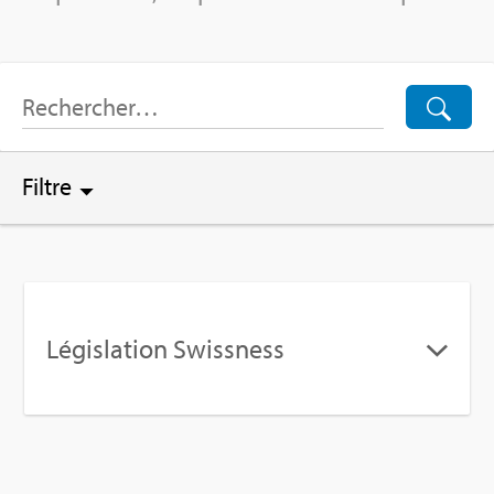
Filtre
Légis­la­tion Swiss­ness