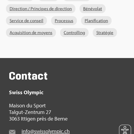
Direc­tion / Prin­cipes de direc­tion
Béné­vo­lat
Ser­vice de conseil
Pro­ces­sus
Pla­ni­fi­ca­tion
Acqui­si­tion de moyens
Control­ling
Stra­té­gie
Contact
Swiss Olym­pic
Mai­son du Sport
Tal­gut-Zen­trum 27
3063 Itti­gen près de Berne
info@​swi​ssol​ympi​c.​ch