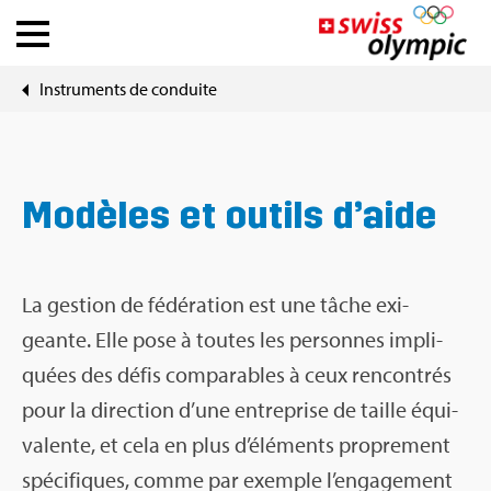
Ins­tru­ments de conduite
Fédé­ra­tions
Ath­lete Hub
Modèles et outils d’aide
À pro­pos de Swiss Olym­pic
News
La ges­tion de fédé­ra­tion est une tâche exi­
geante. Elle pose à toutes les per­sonnes impli­
Outils
quées des défis com­pa­rables à ceux ren­con­trés
pour la direc­tion d’une entre­prise de taille équi­
va­lente, et cela en plus d’élé­ments pro­pre­ment
DE
|
FR
spé­ci­fiques, comme par exemple l’en­ga­ge­ment