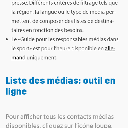
presse. Dif­fé­rents cri­tères de fil­trage tels que
la région, la langue ou le type de média per­
mettent de com­po­ser des listes de des­ti­na­
taires en fonc­tion des besoins.
Le «Guide pour les res­pon­sables médias dans
le sport» est pour l'heure dis­po­nible en
alle­
mand
uni­que­ment.
Liste des médias: outil en
ligne
Pour affi­cher tous les contacts médias
dis­po­nibles, cli­quez sur l’icône loupe.