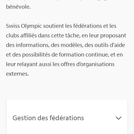
béné­vole.
Swiss Olym­pic sou­tient les fédé­ra­tions et les
clubs affi­liés dans cette tâche, en leur pro­po­sant
des infor­ma­tions, des modèles, des outils d’aide
et des pos­si­bi­li­tés de for­ma­tion conti­nue, et en
leur relayant aussi les offres d’or­ga­ni­sa­tions
externes.
Ges­tion des fédé­ra­tions