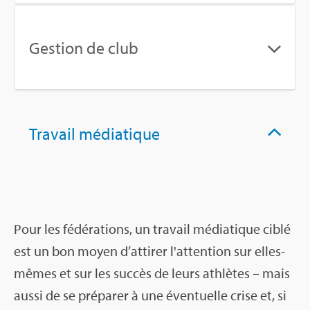
Ges­tion de club
Tra­vail média­tique
Pour les fédé­ra­tions, un tra­vail média­tique ciblé
est un bon moyen d’at­ti­rer l'at­ten­tion sur elles-
mêmes et sur les suc­cès de leurs ath­lètes – mais
aussi de se pré­pa­rer à une éven­tuelle crise et, si