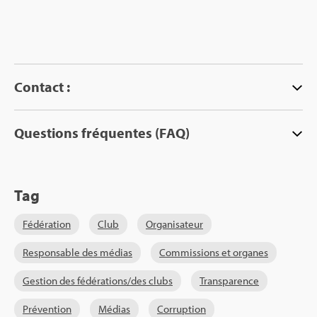
Contact :
Ques­tions fré­quentes (FAQ)
Tag
Fédé­ra­tion
Club
Orga­ni­sa­teur
Res­pon­sable des médias
Com­mis­sions et organes
Ges­tion des fédé­ra­tions/des clubs
Trans­pa­rence
Pré­ven­tion
Médias
Cor­rup­tion