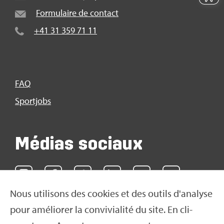
For­mu­laire de contact
+41 31 359 71 11
FAQ
Sport­jobs
Médias sociaux
Nous uti­li­sons des cookies et des outils d'ana­lyse
pour amé­lio­rer la convi­via­lité du site. En cli­