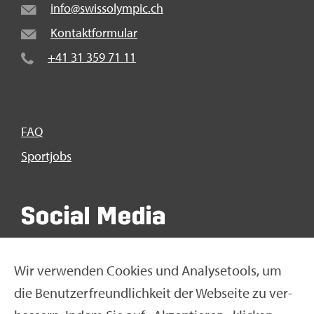
info@​swi​ssol​ympi​c.​ch
Kon­takt­for­mu­lar
+41 31 359 71 11
FAQ
Sport­jobs
So­ci­al Media
Wir ver­wen­den Coo­kies und Ana­ly­se­tools, um
die Be­nut­zer­freund­lich­keit der Web­sei­te zu ver­