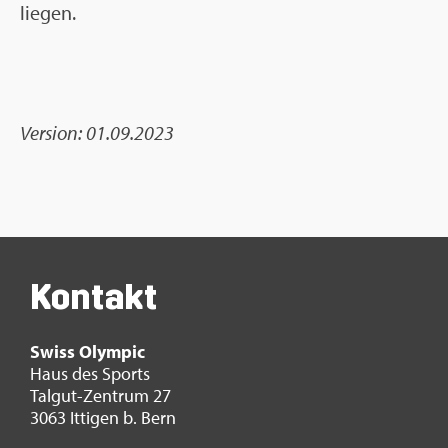
lie­gen.
Ver­si­on: 01.09.2023
Kon­takt
Swiss Olym­pic
Haus des Sports
Tal­gut-Zen­trum 27
3063 It­ti­gen b. Bern