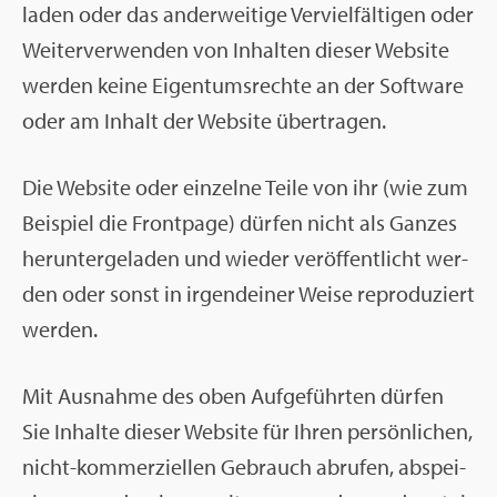
la­den oder das an­der­wei­ti­ge Ver­viel­fäl­ti­gen oder
Wei­ter­ver­wen­den von In­hal­ten die­ser Web­site
wer­den keine Ei­gen­tums­rech­te an der Soft­ware
oder am In­halt der Web­site über­tra­gen.
Die Web­site oder ein­zel­ne Teile von ihr (wie zum
Bei­spiel die Front­pa­ge) dür­fen nicht als Gan­zes
her­un­ter­ge­la­den und wie­der ver­öf­fent­licht wer­
den oder sonst in ir­gend­ei­ner Weise re­pro­du­ziert
wer­den.
Mit Aus­nah­me des oben Auf­ge­führ­ten dür­fen
Sie In­hal­te die­ser Web­site für Ihren per­sön­li­chen,
nicht-kom­mer­zi­el­len Ge­brauch ab­ru­fen, ab­spei­