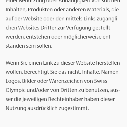
einer Be­nut­zung oder Ab­hän­gig­keit von sol­chen
In­hal­ten, Pro­duk­ten oder an­de­ren Ma­te­ri­als, die
auf der Web­site oder den mit­tels Links zu­gäng­li­
chen Web­sites Drit­ter zur Ver­fü­gung ge­stellt
wer­den, ent­ste­hen oder mög­li­cher­wei­se ent­
stan­den sein sol­len.
Wenn Sie einen Link zu die­ser Web­site her­stel­len
wol­len, be­rech­tigt Sie das nicht, In­hal­te, Namen,
Logos, Bil­der oder Wa­ren­zei­chen von Swiss
Olym­pic und/oder von Drit­ten zu be­nut­zen, aus­
ser die je­wei­li­gen Rech­te­inha­ber haben die­ser
Nut­zung aus­drück­lich zu­ge­stimmt.