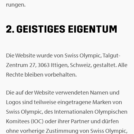
run­gen.
2. GEIS­TI­GES EI­GEN­TUM
Die Web­site wurde von Swiss Olym­pic, Tal­gut-
Zen­trum 27, 3063 It­ti­gen, Schweiz, ge­stal­tet. Alle
Rech­te blei­ben vor­be­hal­ten.
Die auf der Web­site ver­wen­de­ten Namen und
Logos sind teil­wei­se ein­ge­tra­ge­ne Mar­ken von
Swiss Olym­pic, des In­ter­na­tio­na­len Olym­pi­schen
Ko­mi­tees (IOC) oder ihrer Part­ner und dür­fen
ohne vor­he­ri­ge Zu­stim­mung von Swiss Olym­pic,