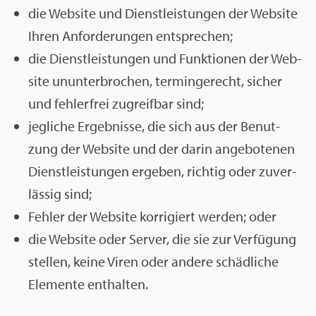
die Web­site und Dienst­leis­tun­gen der Web­site
Ihren An­for­de­run­gen ent­spre­chen;
die Dienst­leis­tun­gen und Funk­tio­nen der Web­
site un­un­ter­bro­chen, ter­min­ge­recht, si­cher
und feh­ler­frei zu­greif­bar sind;
jeg­li­che Er­geb­nis­se, die sich aus der Be­nut­
zung der Web­site und der darin an­ge­bo­te­nen
Dienst­leis­tun­gen er­ge­ben, rich­tig oder zu­ver­
läs­sig sind;
Feh­ler der Web­site kor­ri­giert wer­den; oder
die Web­site oder Ser­ver, die sie zur Ver­fü­gung
stel­len, keine Viren oder an­de­re schäd­li­che
Ele­men­te ent­hal­ten.