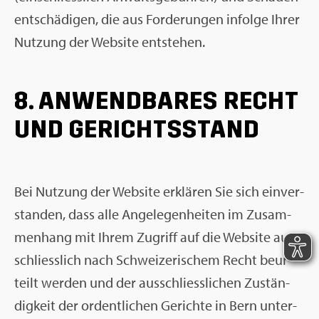
ent­schä­di­gen, die aus For­de­run­gen in­fol­ge Ihrer
Nut­zung der Web­site ent­ste­hen.
8. AN­WEND­BA­RES RECHT
UND GE­RICHTS­STAND
Bei Nut­zung der Web­site er­klä­ren Sie sich ein­ver­
stan­den, dass alle An­ge­le­gen­hei­ten im Zu­sam­
men­hang mit Ihrem Zu­griff auf die Web­site aus­
schliess­lich nach Schwei­ze­ri­schem Recht be­ur­
teilt wer­den und der aus­schliess­li­chen Zu­stän­
dig­keit der or­dent­li­chen Ge­rich­te in Bern un­ter­