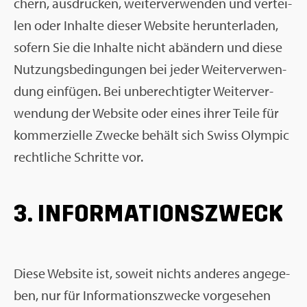
chern, aus­dru­cken, wei­ter­ver­wen­den und ver­tei­
len oder In­hal­te die­ser Web­site her­un­ter­la­den,
so­fern Sie die In­hal­te nicht ab­än­dern und diese
Nut­zungs­be­din­gun­gen bei jeder Wei­ter­ver­wen­
dung ein­fü­gen. Bei un­be­rech­tig­ter Wei­ter­ver­
wen­dung der Web­site oder eines ihrer Teile für
kom­mer­zi­el­le Zwe­cke be­hält sich Swiss Olym­pic
recht­li­che Schrit­te vor.
3. IN­FOR­MA­TI­ONS­ZWECK
Diese Web­site ist, so­weit nichts an­de­res an­ge­ge­
ben, nur für In­for­ma­ti­ons­zwe­cke vor­ge­se­hen