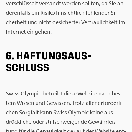
ver­schlüs­selt ver­sandt wer­den soll­ten, da Sie an­
de­ren­falls ein Ri­si­ko hin­sicht­lich feh­len­der Si­
cher­heit und nicht ge­si­cher­ter Ver­trau­lich­keit im
In­ter­net ein­ge­hen.
6. HAF­TUNGS­AUS­
SCHLUSS
Swiss Olym­pic be­treibt diese Web­site nach bes­
tem Wis­sen und Ge­wis­sen. Trotz aller er­for­der­li­
chen Sorg­falt kann Swiss Olym­pic keine aus­
drück­li­che oder still­schwei­gen­de Ge­währ­leis­
tung für die Ge­nau­ig­keit der auf der Web­site ent­