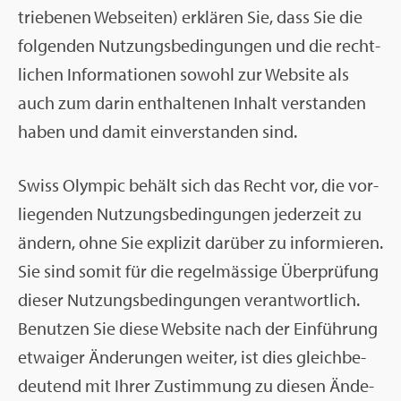
trie­be­nen Web­sei­ten) er­klä­ren Sie, dass Sie die
fol­gen­den Nut­zungs­be­din­gun­gen und die recht­
li­chen In­for­ma­tio­nen so­wohl zur Web­site als
auch zum darin ent­hal­te­nen In­halt ver­stan­den
haben und damit ein­ver­stan­den sind.
Swiss Olym­pic be­hält sich das Recht vor, die vor­
lie­gen­den Nut­zungs­be­din­gun­gen je­der­zeit zu
än­dern, ohne Sie ex­pli­zit dar­über zu in­for­mie­ren.
Sie sind somit für die re­gel­mäs­si­ge Über­prü­fung
die­ser Nut­zungs­be­din­gun­gen ver­ant­wort­lich.
Be­nut­zen Sie diese Web­site nach der Ein­füh­rung
et­wai­ger Än­de­run­gen wei­ter, ist dies gleich­be­
deu­tend mit Ihrer Zu­stim­mung zu die­sen Än­de­