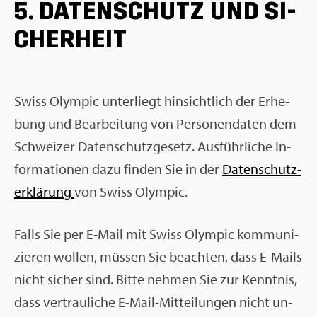
5. DA­TEN­SCHUTZ UND SI­
CHER­HEIT
Swiss Olym­pic un­ter­liegt hin­sicht­lich der Er­he­
bung und Be­ar­bei­tung von Per­so­nen­da­ten dem
Schwei­zer Da­ten­schutz­ge­setz. Aus­führ­li­che In­
for­ma­tio­nen dazu fin­den Sie in der
Da­ten­schut­z­
er­klä­rung
von Swiss Olym­pic.
Falls Sie per E-Mail mit Swiss Olym­pic kom­mu­ni­
zie­ren wol­len, müs­sen Sie be­ach­ten, dass E-Mails
nicht si­cher sind. Bitte neh­men Sie zur Kennt­nis,
dass ver­trau­li­che E-Mail-Mit­tei­lun­gen nicht un­