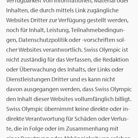
Ver­füg­bar­keit von In­for­ma­tio­nen, Ma­te­ri­al oder
In­hal­ten, die durch mit­tels Link zu­gäng­li­che
Web­sites Drit­ter zur Ver­fü­gung ge­stellt wer­den,
noch für In­halt, Leis­tung, Teil­nah­me­be­din­gun­
gen, Da­ten­schutz­po­li­tik oder -vor­schrif­ten sol­
cher Web­sites ver­ant­wort­lich. Swiss Olym­pic ist
nicht zu­stän­dig für das Ver­fas­sen, die Re­dak­ti­on
oder Über­wa­chung des In­halts, der Links oder
Dienst­leis­tun­gen Drit­ter und es kann nicht
davon aus­ge­gan­gen wer­den, dass Swiss Olym­pic
den In­halt die­ser Web­sites voll­um­fäng­lich bil­ligt.
Swiss Olym­pic über­nimmt keine di­rek­te oder in­
di­rek­te Ver­ant­wor­tung für Schä­den oder Ver­lus­
te, die in Folge oder im Zu­sam­men­hang mit