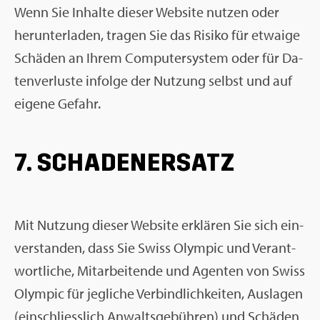
Wenn Sie In­hal­te die­ser Web­site nut­zen oder
her­un­ter­la­den, tra­gen Sie das Ri­si­ko für et­wai­ge
Schä­den an Ihrem Com­pu­ter­sys­tem oder für Da­
ten­ver­lus­te in­fol­ge der Nut­zung selbst und auf
ei­ge­ne Ge­fahr.
7. SCHA­DEN­ER­SATZ
Mit Nut­zung die­ser Web­site er­klä­ren Sie sich ein­
ver­stan­den, dass Sie Swiss Olym­pic und Ver­ant­
wort­li­che, Mit­ar­bei­ten­de und Agen­ten von Swiss
Olym­pic für jeg­li­che Ver­bind­lich­kei­ten, Aus­la­gen
(ein­schliess­lich An­walts­ge­büh­ren) und Schä­den