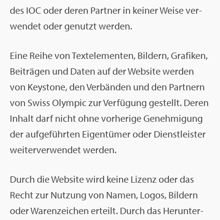
des IOC oder deren Part­ner in kei­ner Weise ver­
wen­det oder ge­nutzt wer­den.
Eine Reihe von Text­ele­men­ten, Bil­dern, Gra­fi­ken,
Bei­trä­gen und Daten auf der Web­site wer­den
von Keystone, den Ver­bän­den und den Part­nern
von Swiss Olym­pic zur Ver­fü­gung ge­stellt. Deren
In­halt darf nicht ohne vor­he­ri­ge Ge­neh­mi­gung
der auf­ge­führ­ten Ei­gen­tü­mer oder Dienst­leis­ter
wei­ter­ver­wen­det wer­den.
Durch die Web­site wird keine Li­zenz oder das
Recht zur Nut­zung von Namen, Logos, Bil­dern
oder Wa­ren­zei­chen er­teilt. Durch das Her­un­ter­