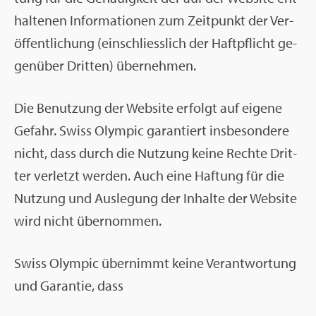
hal­te­nen In­for­ma­tio­nen zum Zeit­punkt der Ver­
öf­fent­li­chung (ein­schliess­lich der Haft­pflicht ge­
gen­über Drit­ten) über­neh­men.
Die Be­nut­zung der Web­site er­folgt auf ei­ge­ne
Ge­fahr. Swiss Olym­pic ga­ran­tiert ins­be­son­de­re
nicht, dass durch die Nut­zung keine Rech­te Drit­
ter ver­letzt wer­den. Auch eine Haf­tung für die
Nut­zung und Aus­le­gung der In­hal­te der Web­site
wird nicht über­nom­men.
Swiss Olym­pic über­nimmt keine Ver­ant­wor­tung
und Ga­ran­tie, dass