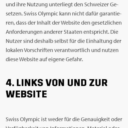
und ihre Nut­zung un­ter­liegt den Schwei­zer Ge­
set­zen. Swiss Olym­pic kann nicht dafür ga­ran­tie­
ren, dass der In­halt der Web­site den ge­setz­li­chen
An­for­de­run­gen an­de­rer Staa­ten ent­spricht. Die
Nut­zer sind des­halb selbst für die Ein­hal­tung der
lo­ka­len Vor­schrif­ten ver­ant­wort­lich und nut­zen
diese Web­site auf ei­ge­ne Ge­fahr.
4. LINKS VON UND ZUR
WEB­SITE
Swiss Olym­pic ist weder für die Ge­nau­ig­keit oder