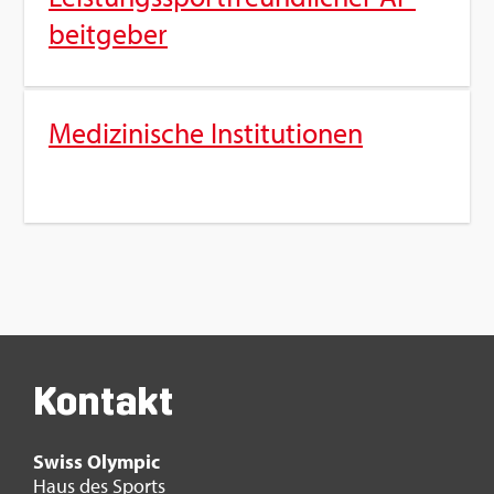
beit­ge­ber
Me­di­zi­ni­sche In­sti­tu­tio­nen
Kon­takt
Swiss Olym­pic
Haus des Sports