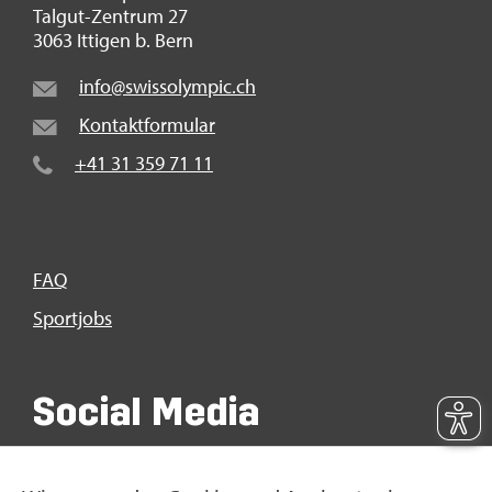
Tal­gut-Zen­trum 27
3063 It­ti­gen b. Bern
info@​swi​ssol​ympi​c.​ch
Kon­takt­for­mu­lar
+41 31 359 71 11
FAQ
Sport­jobs
So­ci­al Media