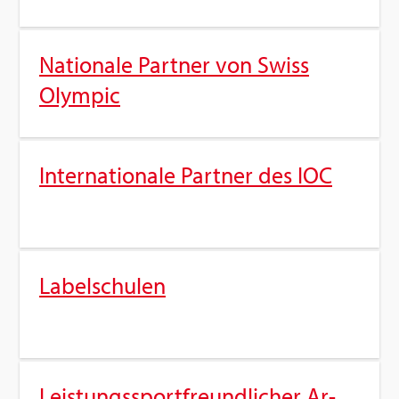
Na­tio­na­le Part­ner von Swiss
Olym­pic
In­ter­na­tio­na­le Part­ner des IOC
La­bel­schu­len
Leis­tungs­sport­freund­li­cher Ar­