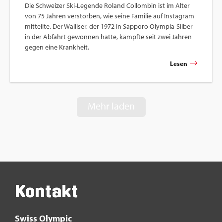
Die Schwei­zer Ski-Le­gen­de Ro­land Col­lom­bin ist im Alter
von 75 Jah­ren ver­stor­ben, wie seine Fa­mi­lie auf In­sta­gram
mit­teil­te. Der Wal­li­ser, der 1972 in Sap­poro Olym­pia-Sil­ber
in der Ab­fahrt ge­won­nen hatte, kämpf­te seit zwei Jah­ren
gegen eine Krank­heit.
Lesen
Mehr laden
Kon­takt
Swiss Olym­pic