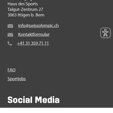
Haus des Sports
Tal­gut-Zen­trum 27
3063 It­ti­gen b. Bern
info@​swi​ssol​ympi​c.​ch
Kon­takt­for­mu­lar
+41 31 359 71 11
FAQ
Sport­jobs
So­ci­al Media