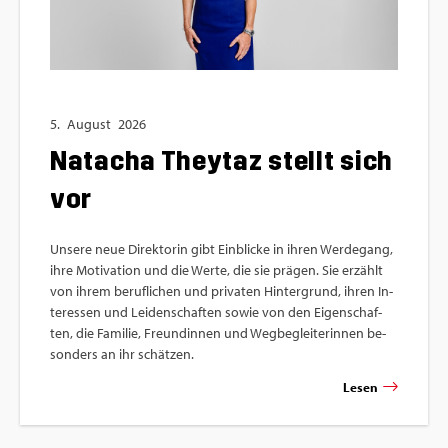
5.
Au­gust
2026
Nat­acha The­y­taz stellt sich
vor
Un­se­re neue Di­rek­to­rin gibt Ein­bli­cke in ihren Wer­de­gang,
ihre Mo­ti­va­ti­on und die Werte, die sie prä­gen. Sie er­zählt
von ihrem be­ruf­li­chen und pri­va­ten Hin­ter­grund, ihren In­
ter­es­sen und Lei­den­schaf­ten sowie von den Ei­gen­schaf­
ten, die Fa­mi­lie, Freun­din­nen und Weg­be­glei­te­rin­nen be­
son­ders an ihr schät­zen.
Lesen