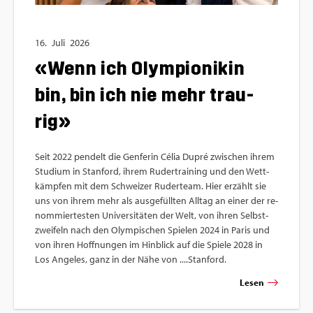
16.
Juli
2026
«Wenn ich Olym­pio­ni­kin
bin, bin ich nie mehr trau­
rig»
Seit 2022 pen­delt die Gen­fe­rin Célia Dupré zwi­schen ihrem
Stu­di­um in Stan­ford, ihrem Ru­der­trai­ning und den Wett­
kämp­fen mit dem Schwei­zer Ru­der­team. Hier er­zählt sie
uns von ihrem mehr als aus­ge­füll­ten All­tag an einer der re­
nom­mier­tes­ten Uni­ver­si­tä­ten der Welt, von ihren Selbst­
zwei­feln nach den Olym­pi­schen Spie­len 2024 in Paris und
von ihren Hoff­nun­gen im Hin­blick auf die Spie­le 2028 in
Los An­ge­les, ganz in der Nähe von ....​Stanford.
Lesen