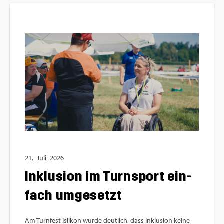
21.
Juli
2026
In­klu­si­on im Turn­sport ein­
fach um­ge­setzt
Am Turn­fest Is­li­kon wurde deut­lich, dass In­klu­si­on keine