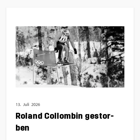
13.
Juli
2026
Ro­land Col­lom­bin ge­stor­
ben