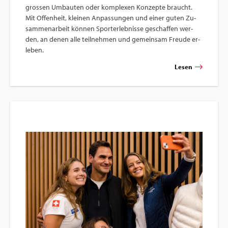
gros­sen Um­bau­ten oder kom­ple­xen Kon­zep­te braucht.
Mit Of­fen­heit, klei­nen An­pas­sun­gen und einer guten Zu­
sam­men­ar­beit kön­nen Sport­er­leb­nis­se ge­schaf­fen wer­
den, an denen alle teil­neh­men und ge­mein­sam Freu­de er­
le­ben.
Lesen