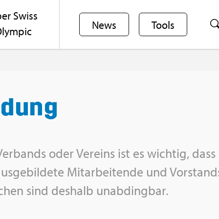
er Swiss
News
Tools
lym­pic
l­dung
Ver­bands oder Ver­eins ist es wich­tig, dass a
s­ge­bil­de­te Mit­ar­bei­ten­de und Vor­stands
i­chen sind des­halb un­ab­ding­bar.