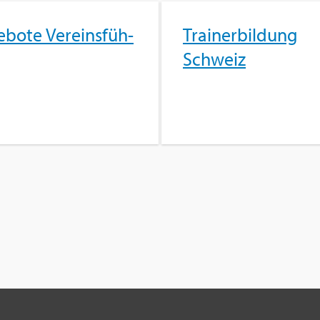
­bo­te Ver­eins­füh­
Trai­ner­bil­dung
g
Schweiz