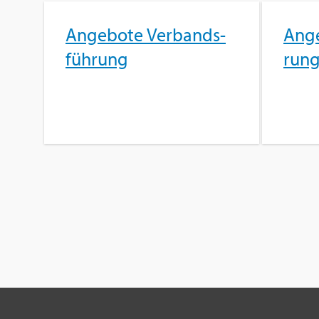
An­ge­bo­te Ver­bands­
An­ge
füh­rung
run