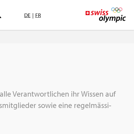
DE
|
FR
lle Ver­ant­wort­li­chen ihr Wis­sen auf
­mit­glie­der sowie eine re­gel­mäs­si­