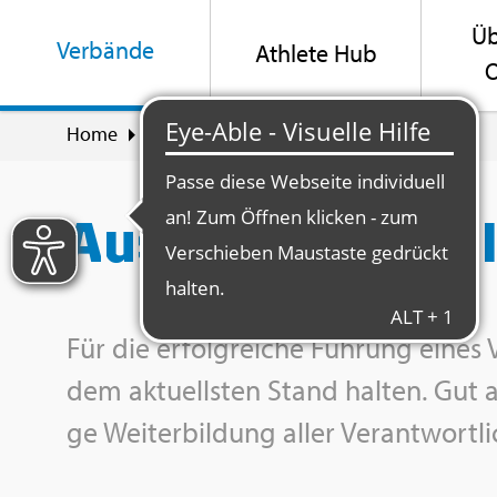
Üb
Ver­bän­de
Ath­le­te Hub
O
Home
Ver­bän­de
Aus- & Wei­ter­bil­dung
Aus- & Wei­ter­bi
Für die er­folg­rei­che Füh­rung eines 
dem ak­tu­ells­ten Stand hal­ten. Gut au
ge Wei­ter­bil­dung aller Ver­ant­wort­l