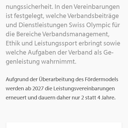
nungs­si­cher­heit. In den Ver­ein­ba­run­gen
ist fest­ge­legt, wel­che Ver­bands­bei­trä­ge
und Dienst­leis­tun­gen Swiss Olym­pic für
die Be­rei­che Ver­bands­ma­nage­ment,
Ethik und Leis­tungs­sport er­bringt sowie
wel­che Auf­ga­ben der Ver­band als Ge­
gen­leis­tung wahr­nimmt.
Auf­grund der Über­ar­bei­tung des För­der­mo­dels
wer­den ab 2027 die Leis­tungs­ver­ein­ba­run­gen
er­neu­ert und dau­ern daher nur 2 statt 4 Jahre.