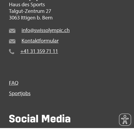
Haus des Sports
Tal­gut-Zen­trum 27
3063 It­ti­gen b. Bern
info@​swi​ssol​ympi​c.​ch
Kon­takt­for­mu­lar
+41 31 359 71 11
FAQ
Sport­jobs
So­ci­al Media