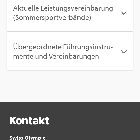
Ak­tu­el­le Leis­tungs­ver­ein­ba­rung
(Som­mer­sport­ver­bän­de)
Über­ge­ord­ne­te Füh­rungs­in­stru­
men­te und Ver­ein­ba­run­gen
Kon­takt
Swiss Olym­pic