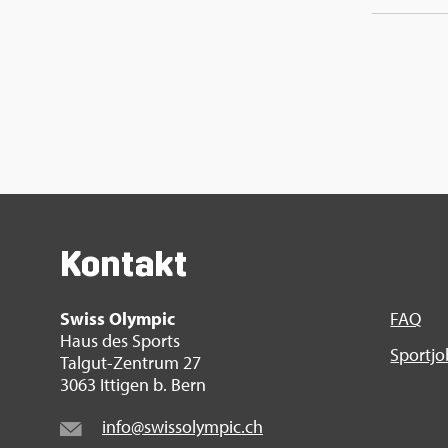
Kon­takt
Swiss Olym­pic
FAQ
Haus des Sports
Sport­j
Tal­gut-Zen­trum 27
3063 It­ti­gen b. Bern
info@​swi​ssol​ympi​c.​ch