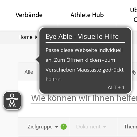
Üb
Ver­bän­de
Ath­le­te Hub
O
Home
Suche
Swiss Olym­pic Ver­band
Alle
Swiss Ol
Ziel­grup­pe
Do­ku­ment
Them
1