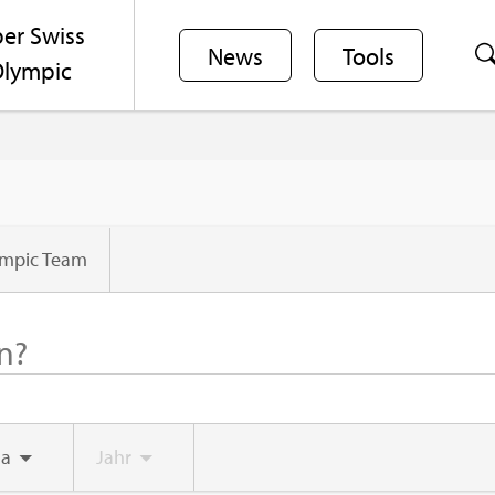
er Swiss
News
Tools
lym­pic
ym­pic Team
a
Jahr