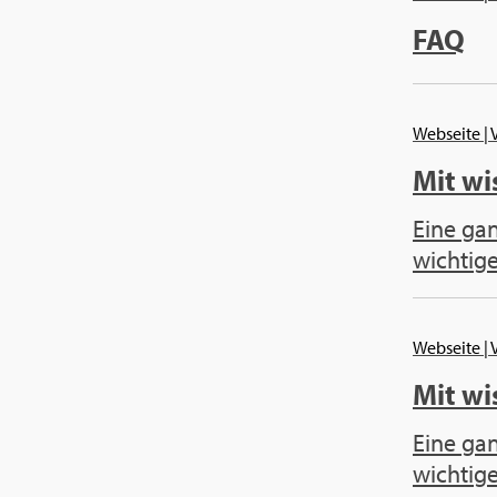
FAQ
Web­sei­te
| 
Mit wis
Eine gan
wich­ti­g
Web­sei­te
| 
Mit wis
Eine gan
wich­ti­g