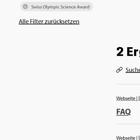
Swiss Olym­pic Sci­ence Award
Alle Fil­ter zu­rück­set­zen
2 Er
Such­
Web­sei­te
|
FAQ
Web­sei­te
|