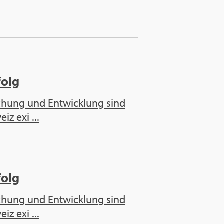
folg
­schung und Ent­wick­lung sind
iz exi ...
folg
­schung und Ent­wick­lung sind
iz exi ...