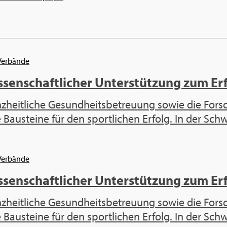
Ver­bän­de
­sen­schaft­li­cher Un­ter­stüt­zung zum Er­
z­heit­li­che Ge­sund­heits­be­treu­ung sowie die For
e Bau­stei­ne für den sport­li­chen Er­folg. In der Schwe
Ver­bän­de
­sen­schaft­li­cher Un­ter­stüt­zung zum Er­
z­heit­li­che Ge­sund­heits­be­treu­ung sowie die For
e Bau­stei­ne für den sport­li­chen Er­folg. In der Schwe