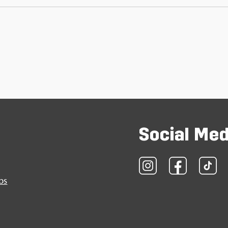
So­ci­al Me
obs