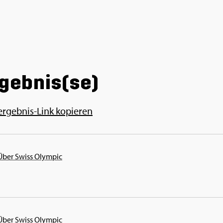
­geb­nis(se)
ergeb­nis-Link ko­pie­ren
 Über Swiss Olym­pic
 Über Swiss Olym­pic