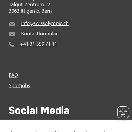
Tal­gut-Zen­trum 27
3063 It­ti­gen b. Bern
info@​swi​ssol​ympi​c.​ch
Kon­takt­for­mu­lar
+41 31 359 71 11
FAQ
Sport­jobs
So­ci­al Media