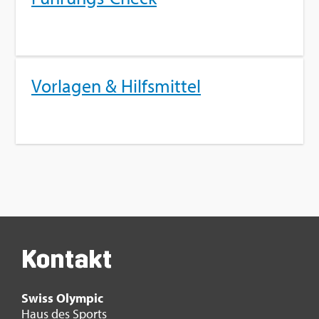
Vor­la­gen & Hilfs­mit­tel
Kon­takt
Swiss Olym­pic
Haus des Sports