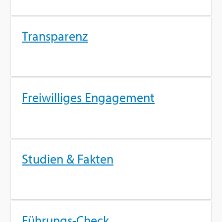
Trans­pa­renz
Frei­wil­li­ges En­ga­ge­ment
Stu­di­en & Fak­ten
Füh­rungs-Check