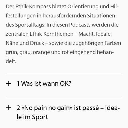
Der Ethik-Kom­pass bie­tet Ori­en­tie­rung und Hil­
fe­stel­lun­gen in her­aus­for­dern­den Si­tua­tio­nen
des Sport­all­tags. In die­sen Pod­casts wer­den die
zen­tra­len Ethik-Kern­the­men – Macht, Idea­le,
Nähe und Druck – sowie die zu­ge­hö­ri­gen Far­ben
grün, grau, oran­ge und rot ein­ge­hend be­han­
delt.
1 Was ist wann OK?
2 «No pain no gain» ist passé – Idea­
le im Sport