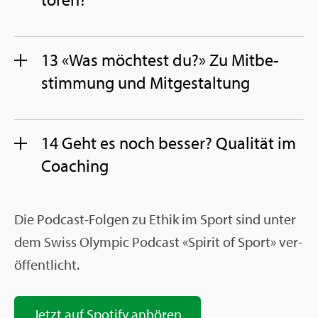
13 «Was möch­test du?» Zu Mit­be­
stim­mung und Mit­ge­stal­tung
14 Geht es noch bes­ser? Qua­li­tät im
Coa­ching
Die Pod­cast-Fol­gen zu Ethik im Sport sind unter
dem Swiss Olym­pic Pod­cast «Spi­rit of Sport» ver­
öf­fent­licht.
Jetzt auf Spo­ti­fy an­hö­ren