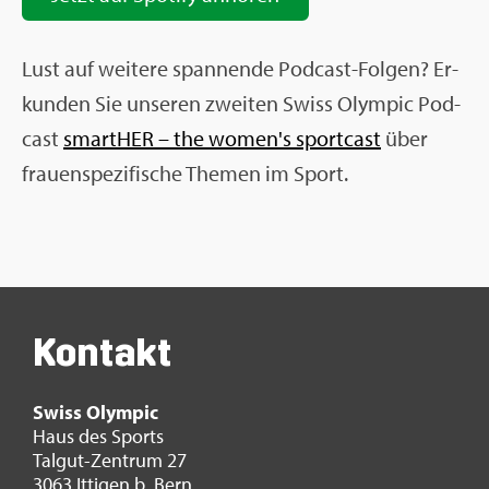
Lust auf wei­te­re span­nen­de Pod­cast-Fol­gen? Er­
kun­den Sie un­se­ren zwei­ten Swiss Olym­pic Pod­
cast
smar­tHER – the women's sport­cast
über
frau­en­spe­zi­fi­sche The­men im Sport.
Kon­takt
Swiss Olym­pic
Haus des Sports
Tal­gut-Zen­trum 27
3063 It­ti­gen b. Bern