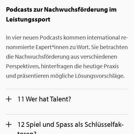
Pod­casts zur Nach­wuchs­för­de­rung im
Leis­tungs­sport
In vier neuen Pod­casts kom­men in­ter­na­tio­nal re­
nom­mier­te Ex­pert*innen zu Wort. Sie be­trach­ten
die Nach­wuchs­för­de­rung aus ver­schie­de­nen
Per­spek­ti­ven, hin­ter­fra­gen die heu­ti­ge Pra­xis
und prä­sen­tie­ren mög­li­che Lö­sungs­vor­schlä­ge.
11 Wer hat Ta­lent?
12 Spiel und Spass als Schlüs­sel­fak­
to­ren?