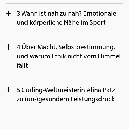
3 Wann ist nah zu nah? Emo­tio­na­le
und kör­per­li­che Nähe im Sport
4 Über Macht, Selbst­be­stim­mung,
und warum Ethik nicht vom Him­mel
fällt
5 Cur­ling-Welt­meis­te­rin Alina Pätz
zu (un-)ge­sun­dem Leis­tungs­druck