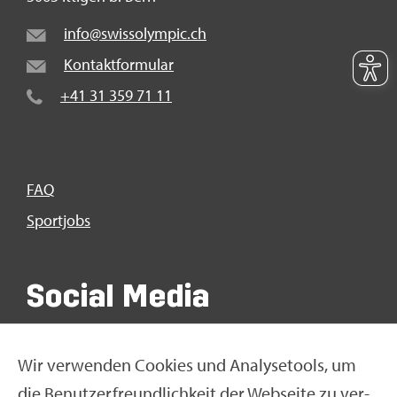
info@​swi​ssol​ympi​c.​ch
Kon­takt­for­mu­lar
+41 31 359 71 11
FAQ
Sport­jobs
So­ci­al Media
Wir ver­wen­den Coo­kies und Ana­ly­se­tools, um
die Be­nut­zer­freund­lich­keit der Web­sei­te zu ver­