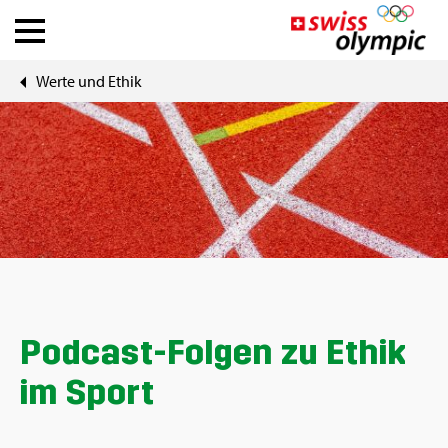
Werte und Ethik
Ver­bän­de
Ath­le­te Hub
Über Swiss Olym­pic
News
Tools
Pod­cast-Fol­gen zu Ethik
im Sport
DE
|
FR