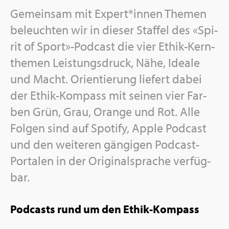
Ge­mein­sam mit Ex­pert*innen The­men
be­leuch­ten wir in die­ser Staf­fel des «Spi­
rit of Sport»-Pod­cast die vier Ethik-Kern­
the­men Leis­tungs­druck, Nähe, Idea­le
und Macht. Ori­en­tie­rung lie­fert dabei
der Ethik-Kom­pass mit sei­nen vier Far­
ben Grün, Grau, Oran­ge und Rot. Alle
Fol­gen sind auf Spo­ti­fy, Apple Pod­cast
und den wei­te­ren gän­gi­gen Pod­cast-
Por­ta­len in der Ori­gi­nal­spra­che ver­füg­
bar.
Pod­casts rund um den Ethik-Kom­pass