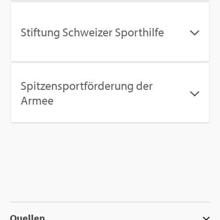
Stif­tung Schwei­zer Sport­hil­fe
Spit­zen­sport­för­de­rung der
Armee
Quel­len