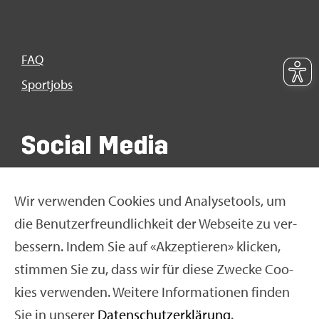
FAQ
Sport­jobs
So­ci­al Media
Wir ver­wen­den Coo­kies und Ana­ly­se­tools, um
die Be­nut­zer­freund­lich­keit der Web­sei­te zu ver­
bes­sern. Indem Sie auf «Ak­zep­tie­ren» kli­cken,
stim­men Sie zu, dass wir für diese Zwe­cke Coo­
kies ver­wen­den. Wei­te­re In­for­ma­tio­nen fin­den
Sie in un­se­rer
Da­ten­schut­z­er­klä­rung
.