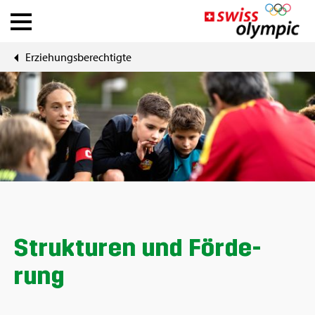
Er­zie­hungs­be­rech­tig­te
Ver­bän­de
Ath­le­te Hub
Über Swiss Olym­pic
News
Tools
Struk­tu­ren und För­de­
rung
DE
|
FR