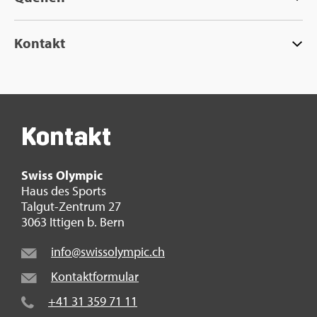
Kon­takt
Kon­takt
Swiss Olym­pic
Haus des Sports
Tal­gut-Zen­trum 27
3063 It­ti­gen b. Bern
info@​swi​ssol​ympi​c.​ch
Kon­takt­for­mu­lar
+41 31 359 71 11