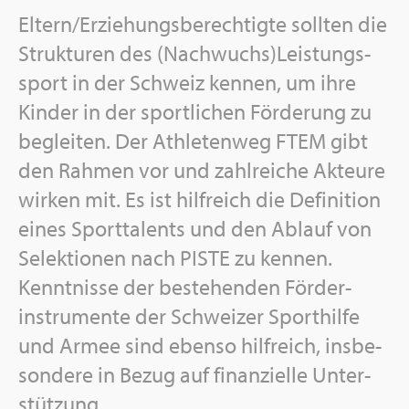
El­tern/Er­zie­hungs­be­rech­tig­te soll­ten die
Struk­tu­ren des (Nach­wuchs)Leis­tungs­
sport in der Schweiz ken­nen, um ihre
Kin­der in der sport­li­chen För­de­rung zu
be­glei­ten. Der Ath­le­ten­weg FTEM gibt
den Rah­men vor und zahl­rei­che Ak­teu­re
wir­ken mit. Es ist hilf­reich die De­fi­ni­ti­on
eines Sport­ta­lents und den Ab­lauf von
Se­lek­tio­nen nach PISTE zu ken­nen.
Kennt­nis­se der be­stehen­den För­der­
instru­men­te der Schwei­zer Sport­hil­fe
und Armee sind eben­so hilf­reich, ins­be­
son­de­re in Bezug auf fi­nan­zi­el­le Un­ter­
stüt­zung.