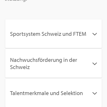
Sport­sys­tem Schweiz und FTEM
Nach­wuchs­för­de­rung in der
Schweiz
Ta­lent­merk­ma­le und Se­lek­ti­on