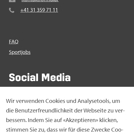
+41 31 359 71 11
FAQ
Sport­jobs
So­ci­al Media
Wir ver­wen­den Coo­kies und Ana­ly­se­tools, um
die Be­nut­zer­freund­lich­keit der Web­sei­te zu ver­
bes­sern. Indem Sie auf «Ak­zep­tie­ren» kli­cken,
stim­men Sie zu, dass wir für diese Zwe­cke Coo­