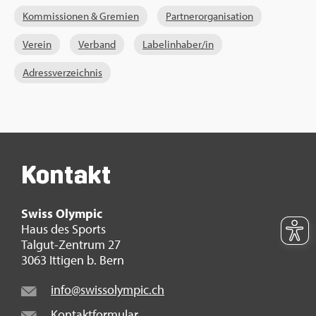
Kom­mis­sio­nen & Gre­mi­en
Part­ner­or­ga­ni­sa­ti­on
Ver­ein
Ver­band
La­bel­in­ha­ber/in
Adress­ver­zeich­nis
Kon­takt
Swiss Olym­pic
Haus des Sports
Tal­gut-Zen­trum 27
3063 It­ti­gen b. Bern
info@​swi​ssol​ympi​c.​ch
Kon­takt­for­mu­lar