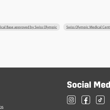
i­cal Base ap­pro­ved by Swiss Olym­pic
Swiss Olym­pic Me­di­cal Cen­
So­ci­al Me
obs