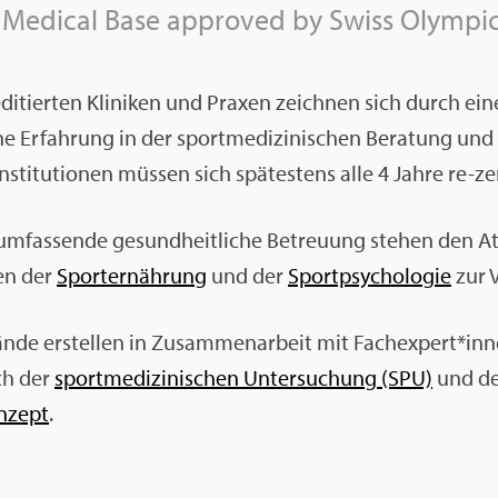
Me­di­cal Base ap­pro­ved by Swiss Olym­pic
e­di­tier­ten Kli­ni­ken und Pra­xen zeich­nen sich durch 
­ne Er­fah­rung in der sport­me­di­zi­ni­schen Be­ra­tung u
n­sti­tu­tio­nen müs­sen sich spä­tes­tens alle 4 Jahre re-zer­t
m­fas­sen­de ge­sund­heit­li­che Be­treu­ung ste­hen den At
en der
Sport­er­näh­rung
und der
Sport­psy­cho­lo­gie
zur V
än­de er­stel­len in Zu­sam­men­ar­beit mit Fach­ex­pert*
ch der
sport­me­di­zi­ni­schen Un­ter­su­chung (SPU)
und d
n­zept
.