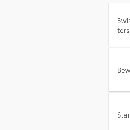
Swis
ters
Be­w
Stan