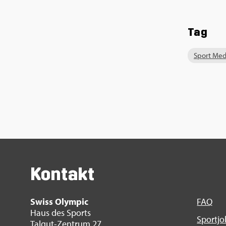
Tag
Sport Me­d
Kon­takt
Swiss Olym­pic
FAQ
Haus des Sports
Sport­j
Tal­gut-Zen­trum 27