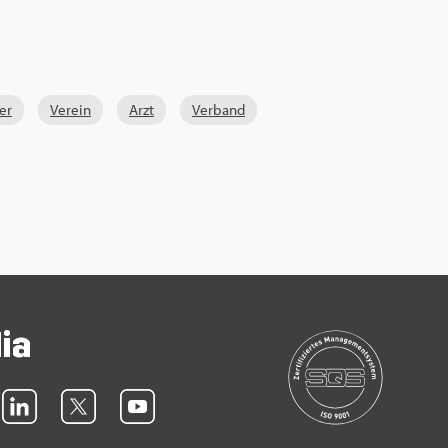
ter
Ver­ein
Arzt
Ver­band
dia