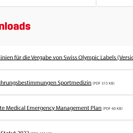
­loads
li­ni­en für die Ver­ga­be von Swiss Olym­pic La­bels (Ver­s
üh­rungs­be­stim­mun­gen Sport­me­di­zin
(PDF 315 KB)
e­te Me­di­cal Emer­gen­cy Ma­nage­ment Plan
(PDF 60 KB)
-Sta­tut 2022