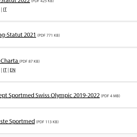
(PDF 425 KB)
|
IT
ng-Sta­tut 2021
(PDF 771 KB)
-Char­ta
(PDF 87 KB)
|
IT
|
EN
ept Sport­med Swiss Olym­pic 2019-2022
(PDF 4 MB)
­lis­te Sport­med
(PDF 113 KB)