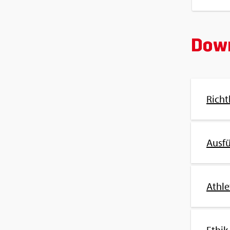
Down
Richt­
Aus­f
Ath­l
Ethik