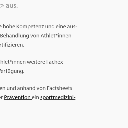
» aus.
eine hohe Kom­pe­tenz und eine aus­
nd Be­hand­lung von Ath­let*innen
i­fi­zie­ren.
h­let*innen wei­te­re Fach­ex­
er­fü­gung.
innen und an­hand von Facts­heets
er
Prä­ven­ti­on
ein
sport­me­di­zi­ni­