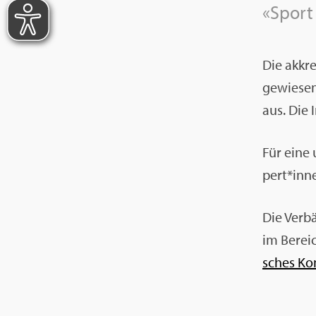
«Sport 
Die ak­kr
ge­wie­se
aus. Die I
Für eine u
pert*inn
Die Ver­b
im Be­rei
sches Ko