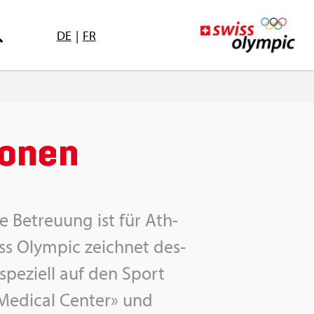
DE
|
FR
tio­nen
che Be­treu­ung ist für Ath­
iss Olym­pic zeich­net des­
t spe­zi­ell auf den Sport
 Me­di­cal Cen­ter» und