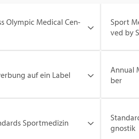
s Olym­pic Me­di­cal Cen­
Sport Me
ved by S
An­nu­al 
er­bung auf ein Label
ber
Stan­dard
­dards Sport­me­di­zin
gnos­tik