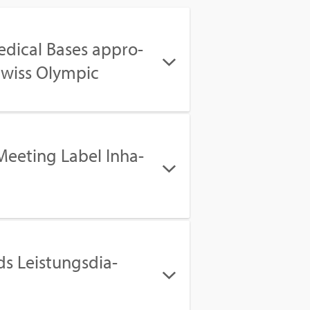
­di­cal Bases ap­pro­
wiss Olym­pic
Mee­ting Label In­ha­
s Leis­tungs­dia­