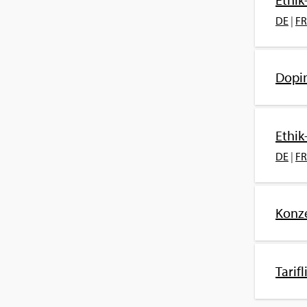
DE
|
FR
Do­pi
Ethik
DE
|
FR
Kon­z
Ta­rif