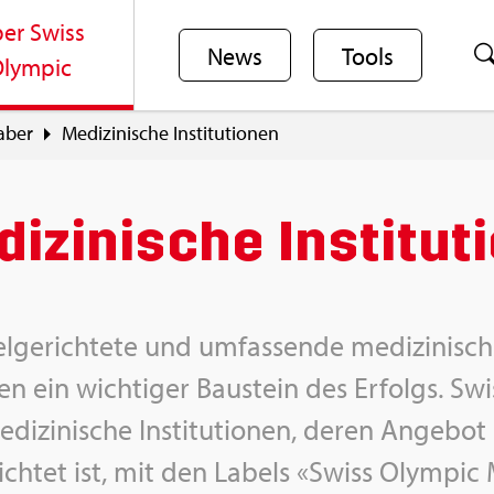
er Swiss
News
Tools
lym­pic
a­ber
Me­di­zi­ni­sche In­sti­tu­tio­nen
i­zi­ni­sche In­sti­tu­
l­ge­rich­te­te und um­fas­sen­de me­di­zi­ni­s
en ein wich­ti­ger Bau­stein des Er­folgs. Sw
di­zi­ni­sche In­sti­tu­tio­nen, deren An­ge­bo
rich­tet ist, mit den La­bels «Swiss Olym­pic