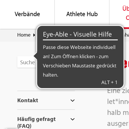
Üb
Ver­bän­de
Ath­le­te Hub
O
Home
Über Swiss Olym­pic
Part­ner & La­bel­in­h
Me­d
Eine zie
Kon­takt
let*inn
halb me­
Häu­fig ge­fragt
aus­ge­
(FAQ)